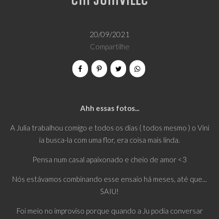
em Joinville
20/09/2021
Compartilhe
Ahh essas fotos...
A Julia trabalhou comigo e todos os dias ( todos mesmo ) o Vini
ia busca-la com uma flor, era coisa mais linda.
Pensa num casal apaixonado e cheio de amor <3
Nós estávamos combinando esse ensaio há meses, até que...
SAIU!
Foi meio no improviso porque quando a Ju podia conversar