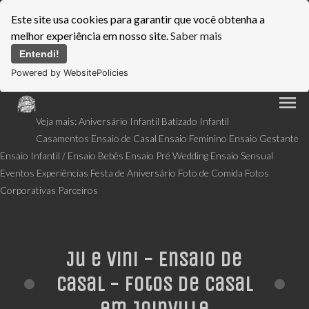
Este site usa cookies para garantir que você obtenha a
melhor experiência em nosso site.
Saber mais
Entendi!
Powered by WebsitePolicies
menu
Veja mais:
Aniversário Infantil
Batizado Infantil
Casamentos
Ensaio de Casal
Ensaio Feminino
Ensaio Gestante
Ensaio Infantil / Ensaio Bebês
Ensaio Pré Wedding
Ensaio Sensual
Eventos
Experiências
Festa de Aniversário
Foto de Comida
Fotos
Corporativas
Parceiros
Ju e Vini - Ensaio de
Casal - Fotos de casal