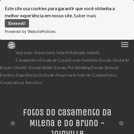
Este site usa cookies para garantir que você obtenha a
melhor experiência em nosso site.
Saber mais
Entendi!
Powered by WebsitePolicies
menu
Veja mais:
Aniversário Infantil
Batizado Infantil
Casamentos
Ensaio de Casal
Ensaio Feminino
Ensaio Gestante
Ensaio Infantil / Ensaio Bebês
Ensaio Pré Wedding
Ensaio Sensual
Eventos
Experiências
Festa de Aniversário
Foto de Comida
Fotos
Corporativas
Parceiros
Fotos do Casamento da
Milena e do Bruno -