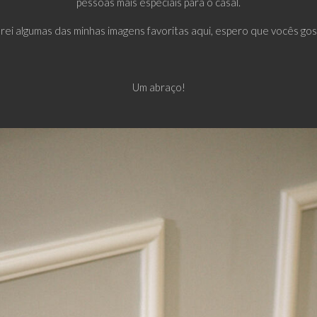
pessoas mais especiais para o casal.
rei algumas das minhas imagens favoritas aqui, espero que vocês go
Um abraço!