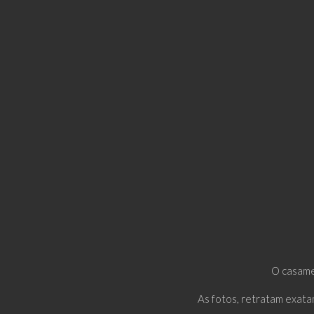
O casamen
As fotos, retratam exata