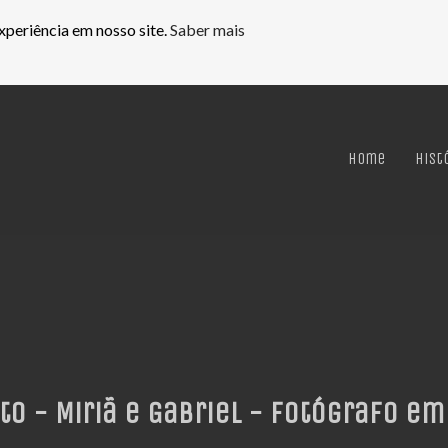
xperiência em nosso site.
Saber mais
Home
Hist
o - Miriã e Gabriel - Fotógrafo em 