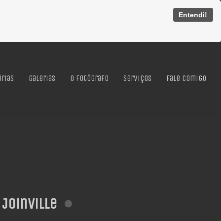
Entendi!
órias
Galerias
O Fotógrafo
Serviços
Fale Comigo
Joinville