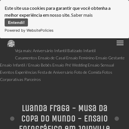
Este site usa cookies para garantir que você obtenha a
melhor experiência em nosso site.
Saber mais
Entendi!
Powered by WebsitePolicies
menu
Veja mais:
Aniversário Infantil
Batizado Infantil
Casamentos
Ensaio de Casal
Ensaio Feminino
Ensaio Gestante
Ensaio Infantil / Ensaio Bebês
Ensaio Pré Wedding
Ensaio Sensual
Eventos
Experiências
Festa de Aniversário
Foto de Comida
Fotos
Corporativas
Parceiros
Luanda Fraga - Musa da
Copa do Mundo - Ensaio