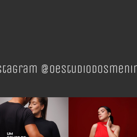
stagram @oestudiodosmeni