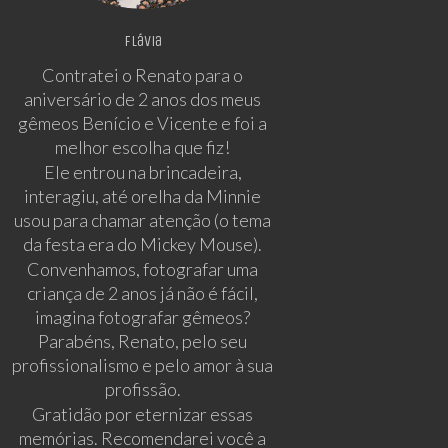
Flávia
Contratei o Renato para o
aniversário de 2 anos dos meus
gêmeos Benício e Vicente e foi a
melhor escolha que fiz!
Ele entrou na brincadeira,
interagiu, até orelha da Minnie
usou para chamar atenção (o tema
da festa era do Mickey Mouse).
Convenhamos, fotografar uma
criança de 2 anos já não é fácil,
imagina fotografar gêmeos?
Parabéns, Renato, pelo seu
profissionalismo e pelo amor à sua
profissão.
Gratidão por eternizar essas
memórias. Recomendarei você a