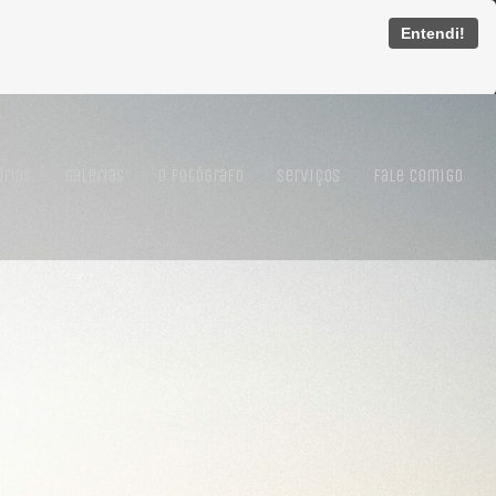
Entendi!
órias
Galerias
O Fotógrafo
Serviços
Fale Comigo