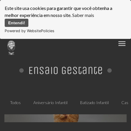
Este site usa cookies para garantir que você obtenha a
melhor experiência em nosso site.
Saber mais
Entendi!
Powered by WebsitePolicies
menu
Ensaio Gestante
Todos
Aniversário Infantil
Batizado Infantil
Casa