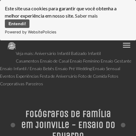
Este site usa cookies para garantir que você obtenha a
melhor experiência em nosso site.
Saber mais
Entendi!
Powered by WebsitePolicies
menu
Veja mais:
Aniversário Infantil
Batizado Infantil
Casamentos
Ensaio de Casal
Ensaio Feminino
Ensaio Gestante
Ensaio Infantil / Ensaio Bebês
Ensaio Pré Wedding
Ensaio Sensual
Eventos
Experiências
Festa de Aniversário
Foto de Comida
Fotos
Corporativas
Parceiros
Fotógrafos de Família
em Joinville - Ensaio do