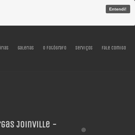
Entendi!
órias
Galerias
O Fotógrafo
Serviços
Fale Comigo
gas Joinville -