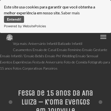
Este site usa cookies para garantir que você obtenha a
melhor experiência em nosso site.
Saber mais
Entendi!
Powered by WebsitePolicies
menu
Veja mais:
Aniversário Infantil
Batizado Infantil
Casamentos
Ensaio de Casal
Ensaio Feminino
Ensaio Gestante
Ensaio Infantil / Ensaio Bebês
Ensaio Pré Wedding
Ensaio Sensual
Eventos
Experiências
Festa de Aniversário
Foto de Comida
Fotógrafo para
15 anos
Fotos Corporativas
Parceiros
Festa de 15 anos da Ana
Luiza – K’oma Eventos