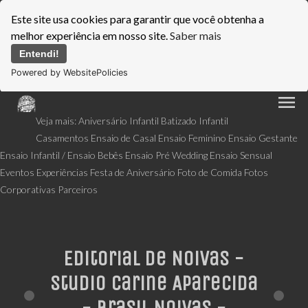
Este site usa cookies para garantir que você obtenha a
melhor experiência em nosso site.
Saber mais
Entendi!
Powered by WebsitePolicies
menu
Veja mais:
Aniversário Infantil
Batizado Infantil
Casamentos
Ensaio de Casal
Ensaio Feminino
Ensaio Gestante
Ensaio Infantil / Ensaio Bebês
Ensaio Pré Wedding
Ensaio Sensual
Eventos
Experiências
Festa de Aniversário
Foto de Comida
Fotos
Corporativas
Parceiros
Editorial de Noivas -
Studio Carine Aparecida