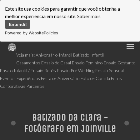
Este site usa cookies para garantir que você obtenha a
melhor experiência em nosso site.
Saber mais
Entendi!
Powered by WebsitePolicies
menu
Veja mais:
Aniversário Infantil
Batizado Infantil
Casamentos
Ensaio de Casal
Ensaio Feminino
Ensaio Gestante
Ensaio Infantil / Ensaio Bebês
Ensaio Pré Wedding
Ensaio Sensual
Eventos
Experiências
Festa de Aniversário
Foto de Comida
Fotos
Corporativas
Parceiros
Batizado da Clara -
Fotógrafo em Joinville