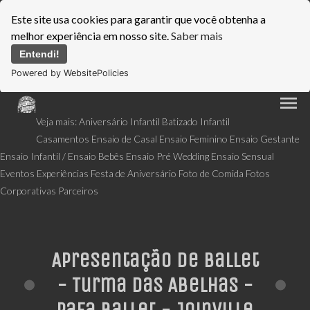
Este site usa cookies para garantir que você obtenha a
melhor experiência em nosso site.
Saber mais
Entendi!
Powered by WebsitePolicies
menu
Veja mais:
Aniversário Infantil
Batizado Infantil
Casamentos
Ensaio de Casal
Ensaio Feminino
Ensaio Gestante
Ensaio Infantil / Ensaio Bebês
Ensaio Pré Wedding
Ensaio Sensual
Eventos
Experiências
Festa de Aniversário
Foto de Comida
Fotos
Corporativas
Parceiros
Apresentação de Ballet
- Turma das Abelhas -