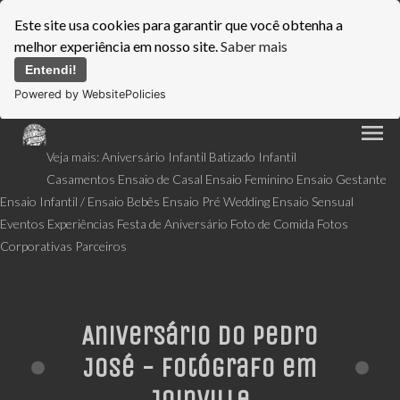
Este site usa cookies para garantir que você obtenha a
melhor experiência em nosso site.
Saber mais
Entendi!
Powered by WebsitePolicies
menu
Veja mais:
Aniversário Infantil
Batizado Infantil
Casamentos
Ensaio de Casal
Ensaio Feminino
Ensaio Gestante
Ensaio Infantil / Ensaio Bebês
Ensaio Pré Wedding
Ensaio Sensual
Eventos
Experiências
Festa de Aniversário
Foto de Comida
Fotos
Corporativas
Parceiros
Aniversário do Pedro
José - Fotógrafo em