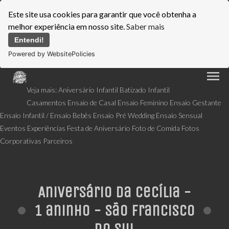
Este site usa cookies para garantir que você obtenha a
melhor experiência em nosso site.
Saber mais
Entendi!
Powered by WebsitePolicies
menu
Veja mais:
Aniversário Infantil
Batizado Infantil
Casamentos
Ensaio de Casal
Ensaio Feminino
Ensaio Gestante
Ensaio Infantil / Ensaio Bebês
Ensaio Pré Wedding
Ensaio Sensual
Eventos
Experiências
Festa de Aniversário
Foto de Comida
Fotos
Corporativas
Parceiros
Aniversário da Cecília -
1 aninho - São Francisco