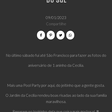
do Sul
09/01/2023
Compartilhe
No último sábado fui até São Francisco para fazer as fotos do
aniversário de 1 aninho da Cecília.
Mais uma Pool Party por aqui, do jeitinho que a gente gosta.
O Jardim da Cecília rendeu boas risadas ao lado da sua família
maravilhosa.
Reparem no lookinho dela que coisa mais gostosa! 👙