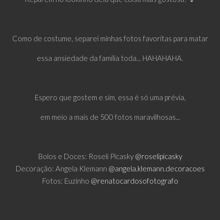
Como de costume, separei minhas fotos favoritas para matar
essa ansiedade da família toda... HAHAHAHA.
Espero que gostem e sim, essa é só uma prévia,
em meio a mais de 500 fotos maravilhosas...
Bolos e Doces: Roseli Picasky
@roselipicasky
Decoração: Angela Klemann
@angela.klemann.decoracoes
Fotos: Euzinho
@renatocardosofotografo