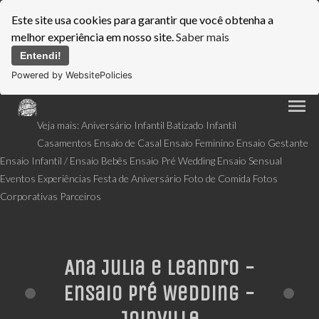
Este site usa cookies para garantir que você obtenha a
melhor experiência em nosso site.
Saber mais
Entendi!
Powered by WebsitePolicies
menu
Veja mais:
Aniversário Infantil
Batizado Infantil
Casamentos
Ensaio de Casal
Ensaio Feminino
Ensaio Gestante
Ensaio Infantil / Ensaio Bebês
Ensaio Pré Wedding
Ensaio Sensual
Eventos
Experiências
Festa de Aniversário
Foto de Comida
Fotos
Corporativas
Parceiros
Ana Julia e Leandro -
Ensaio Pré Wedding -