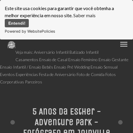
Este site usa cookies para garantir que você obtenha a
melhor experiência em nosso site.
Saber mais
Entendi!
Powered by WebsitePolicies
menu
Veja mais:
Aniversário Infantil
Batizado Infantil
Casamentos
Ensaio de Casal
Ensaio Feminino
Ensaio Gestante
Ensaio Infantil / Ensaio Bebês
Ensaio Pré Wedding
Ensaio Sensual
Eventos
Experiências
Festa de Aniversário
Foto de Comida
Fotos
Corporativas
Parceiros
5 Anos da Esther -
Adventure Park -