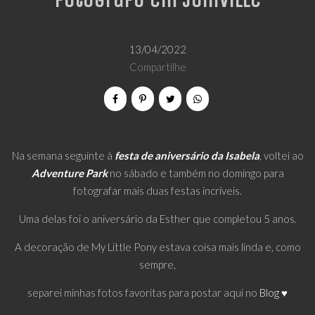
Fotógrafo em Joinville
13/04/2022
Compartilhe
Na semana seguinte à
festa de aniversário da Isabela
, voltei ao
Adventure Park
no sábado e também no domingo para
fotografar mais duas festas incríveis.
Uma delas foi o aniversário da Esther que completou 5 anos.
A decoração de My Little Pony estava coisa mais linda e, como
sempre,
separei minhas fotos favoritas para postar aqui no
Blog ♥️