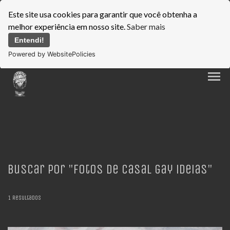
Este site usa cookies para garantir que você obtenha a
melhor experiência em nosso site.
Saber mais
Entendi!
Powered by WebsitePolicies
menu
Buscar por
"fotos de casal gay ideias"
1
Resultados