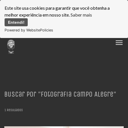
Este site usa cookies para garantir que você obtenha a
melhor experiência em nosso site.
Saber mais
Entendi!
Powered by WebsitePolicies
menu
Buscar por
"Fotografia Campo Alegre"
1
Resultados